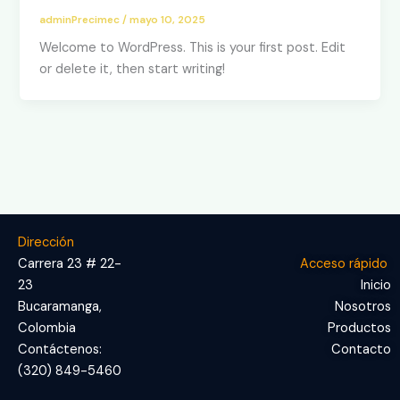
adminPrecimec
/
mayo 10, 2025
Welcome to WordPress. This is your first post. Edit
or delete it, then start writing!
Dirección
Carrera 23 # 22-
Acceso rápido
23
Inicio
Bucaramanga,
Nosotros
Colombia
Productos
Contáctenos:
Contacto
(320) 849-5460