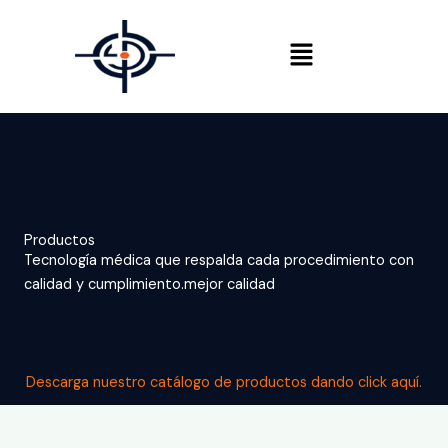
Ir
al
Menú
contenido
Productos
Tecnología médica que respalda cada procedimiento con
calidad y cumplimiento.mejor calidad
Descarga nuestro catálogo de productos dando click aquí.