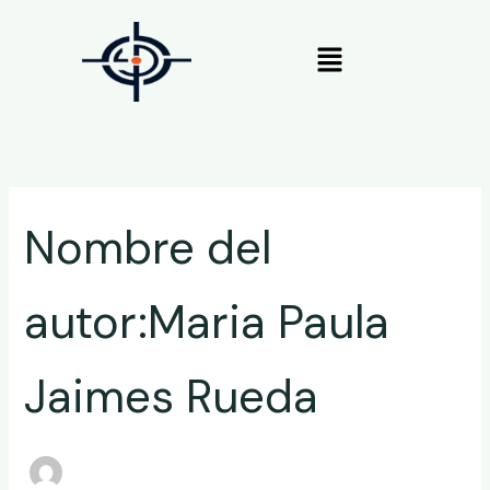
Buscar
Ir
por:
al
Menú
contenido
Nombre del
autor:Maria Paula
Jaimes Rueda